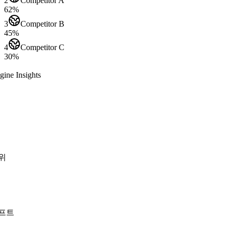
2
Competitor A
62
%
3
Competitor B
45
%
4
Competitor C
30
%
ine Insights
위
프트