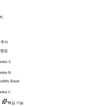
처
 추이
 랭킹
titor A
titor B
My Brand
titor C
핵심 기능